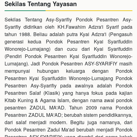
Sekilas Tentang Yayasan
Sekilas Tentang Asy-Syarifiy Pondok Pesantren Asy-
Syarifiy didirikan oleh KH.Fawahim Adzra'i Syarif pada
tahun 1988. Beliau adalah putra Kyai Adzra'i (Pengasuh
generasi kedua Pondok Pesantren Kyai Syarifuddin
Wonorejo-Lumajang) dan cucu dari Kyai Syarifuddin
(Pendiri Pondok Pesantren Kyai Syarifuddin Wonorejo-
Lumajang). Jadi Pondok Pesantren ASY-SYARIFIY masih
mempunyai hubungan keluarga dengan Pondok
Pesantren Kyai Syarifuddin Wonorejo-Lumajang Pondok
Pesantren Asy-Syarifiy pada awalnya adalah Pondok
Pesantren Salaf (Klasik) yang hanya fokus pada kajian
Kitab Kuning & Agama Islam, dengan nama awal pondok
pesantren ZADUL MA'AD. Tahun 2009 nama Pondok
Pesantren ZADUL MA'AD; berubah sistem pendidikannya,
dari salaf menjadi modern. Begitu juga namanya, dari
Pondok Pesantren Zadul Ma'ad berubah menjadi Pondok
Pesantren ASY-SYARIFIY; yang diambil dari nama kakek